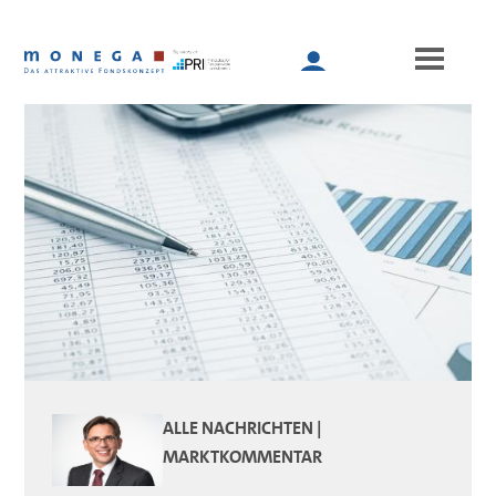
Skip
to
main
content
Main
navigation
ALLE NACHRICHTEN |
MARKTKOMMENTAR