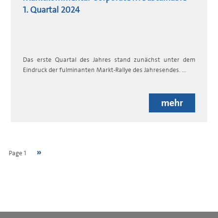
1. Quartal 2024
Das erste Quartal des Jahres stand zunächst unter dem
Eindruck der fulminanten Markt-Rallye des Jahresendes. ...
mehr
Next
››
Pagination
Page 1
page