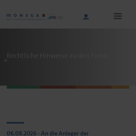
Skip
to
main
content
Main
Rechtliche Hinweise zu den Fonds
navigation
06.08.2026 - An die Anleger der