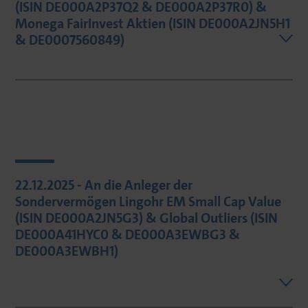
(ISIN DE000A2P37Q2 & DE000A2P37R0) &
Monega FairInvest Aktien (ISIN DE000A2JN5H1
& DE0007560849)
22.12.2025 - An die Anleger der
Sondervermögen Lingohr EM Small Cap Value
(ISIN DE000A2JN5G3) & Global Outliers (ISIN
DE000A41HYC0 & DE000A3EWBG3 &
DE000A3EWBH1)