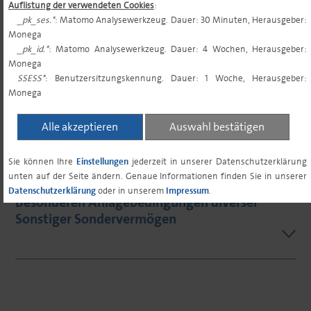
Anlagebedingungen des OGAW-
Auflistung der verwendeten Cookies
:
Sondervermögens CSR Ertrag Plus (ISIN
_pk_ses.*
: Matomo Analysewerkzeug. Dauer: 30 Minuten, Herausgeber:
Monega
DE000A2P37P4)
_pk_id.*
: Matomo Analysewerkzeug. Dauer: 4 Wochen, Herausgeber:
Monega
SSESS*
: Benutzersitzungskennung. Dauer: 1 Woche, Herausgeber:
Monega
Alle akzeptieren
Auswahl bestätigen
Sie können Ihre
Einstellungen
jederzeit in unserer Datenschutzerklärung
unten auf der Seite ändern. Genaue Informationen finden Sie in unserer
15.04.2026 - Änderung der Allgemeinen und
Datenschutzerklärung
oder in unserem
Impressum
.
Besonderen Anlagebedingungen diverser
Sonstiger Sondervermögen