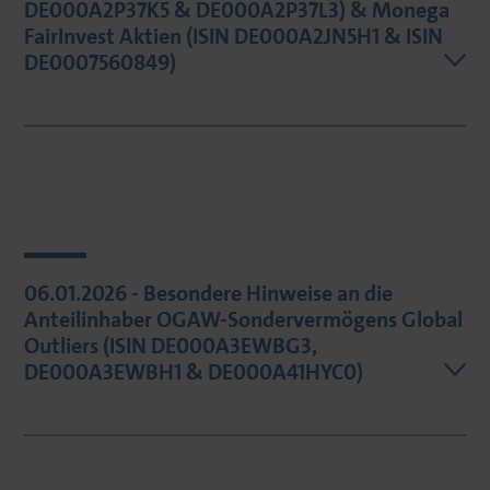
DE000A2P37K5 & DE000A2P37L3) & Monega
FairInvest Aktien (ISIN DE000A2JN5H1 & ISIN
DE0007560849)
06.01.2026 - Besondere Hinweise an die
Anteilinhaber OGAW-Sondervermögens Global
Outliers (ISIN DE000A3EWBG3,
DE000A3EWBH1 & DE000A41HYC0)