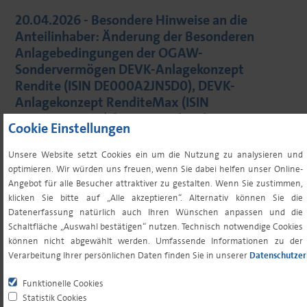
20.04.2026 - Besondere Hinweise an die
Anteilinhaber: Änderung der Besonderen
Anlagebedingungen der OGAW-
Sondervermögen DEVK-Anlagekonzept
Rendite (ISIN DE000A2JN5D0), DEVK-
Anlagekonzept RenditeMax (ISIN
DE000A2JN5F5) & DEVK-Anlagekonzept
Cookie Einstellungen
RenditePro (ISIN DE000A2JN5E8)
Unsere Website setzt Cookies ein um die Nutzung zu analysieren und
optimieren. Wir würden uns freuen, wenn Sie dabei helfen unser Online-
Angebot für alle Besucher attraktiver zu gestalten. Wenn Sie zustimmen,
klicken Sie bitte auf „Alle akzeptieren“. Alternativ können Sie die
Datenerfassung natürlich auch Ihren Wünschen anpassen und die
Schaltfläche „Auswahl bestätigen“ nutzen. Technisch notwendige Cookies
können nicht abgewählt werden. Umfassende Informationen zu der
Verarbeitung Ihrer persönlichen Daten finden Sie in unserer
Datenschutzer
15.04.2026 - Besondere Hinweise an die
Funktionelle Cookies
Anteilinhaber: Änderung der Besonderen
Statistik Cookies