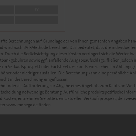
5Y
lhafte Berechnungen auf Grundlage der von Ihnen gemachten Angaben hande
nd wird nach BVI-Methode berechnet. Das bedeutet, dass die individuellen
. Durch die Berücksichtigung dieser Kosten verringert sich die Wertentwi
ankgebühren sowie ggf. anfallende Ausgabeaufschläge, fließen jedoch in
 im Verkaufsprospekt oder Factsheet des Fonds einzusehen. In Abhängigke
höher oder niedriger ausfallen. Die Berechnung kann eine persönliche Anl
nicht in die Berechnung eingeflossen.
ebot oder als Aufforderung zur Abgabe eines Angebots zum Kauf von Wert
ntscheidung notwendige Beratung. Ausführliche produktspezifische Infor
und Kosten, entnehmen Sie bitte dem aktuellen Verkaufsprospekt, den wes
unter www.monega.de finden.