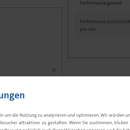
Performance gesamt
Performance durchschnit
pro Jahr
lungen
in um die Nutzung zu analysieren und optimieren. Wir würden un
Besucher attraktiver zu gestalten. Wenn Sie zustimmen, klicken Si