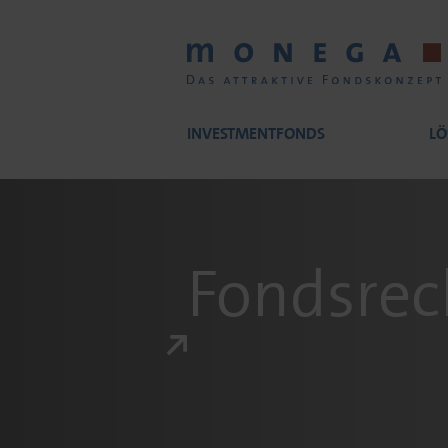
Skip
to
main
content
INVESTMENTFONDS
LÖ
Main
navigation
Fondsrec