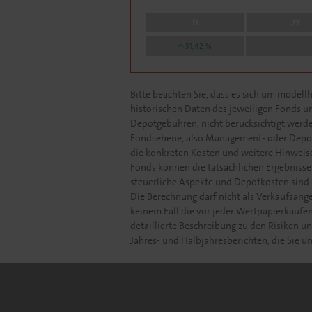
1Y
3Y
51,42 %
Bitte beachten Sie, dass es sich um model
historischen Daten des jeweiligen Fonds u
Depotgebühren, nicht berücksichtigt werden
Fondsebene, also Management- oder Depotb
die konkreten Kosten und weitere Hinweise
Fonds können die tatsächlichen Ergebnisse 
steuerliche Aspekte und Depotkosten sind 
Die Berechnung darf nicht als Verkaufsang
keinem Fall die vor jeder Wertpapierkaufe
detaillierte Beschreibung zu den Risiken 
Jahres- und Halbjahresberichten, die Sie 