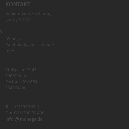
KONTAKT
Anbieterkennzeichnung
gem. § 5 DDG
re
Monega
Kapitalanlagegesellschaft
mbH
Stolkgasse 25-45
50667 Köln
Postfach 10 26 54
50466 Köln
Tel.: 0221.390 95-0
Fax: 0221.390 95-400
info @ monega.de