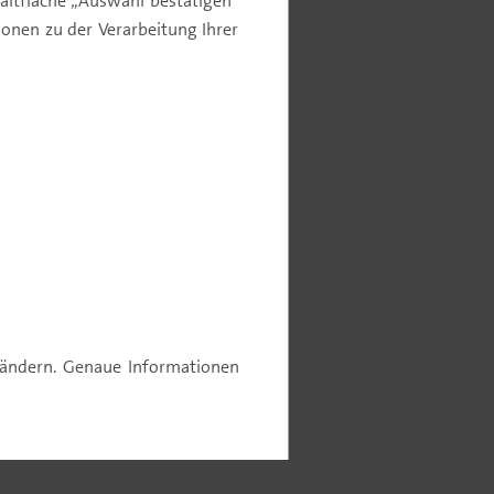
altfläche „Auswahl bestätigen“
nen zu der Verarbeitung Ihrer
e ändern. Genaue Informationen