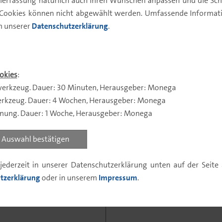
enerfassung natürlich auch Ihren Wünschen anpassen und die Sch
 Cookies können nicht abgewählt werden. Umfassende Informatio
5
6
7
in unserer
Datenschutzerklärung
.
Hohes Risiko
Relativ hohe Rendite
okies
:
erkzeug. Dauer: 30 Minuten, Herausgeber: Monega
rkzeug. Dauer: 4 Wochen, Herausgeber: Monega
nnung. Dauer: 1 Woche, Herausgeber: Monega
04.08.2026
2,84 %
Auswahl bestätigen
jederzeit in unserer Datenschutzerklärung unten auf der Seit
tzerklärung
oder in unserem
Impressum
.