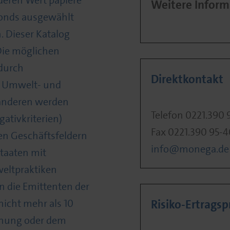
 deren Wert papiere
Weitere Inform
Fonds ausgewählt
 Dieser Katalog
 Die möglichen
durch
Direktkontakt
es Umwelt- und
 anderen werden
Telefon 0221.390 
ativkriterien)
Fax 0221.390 95-
n Geschäftsfeldern
info@monega.de
taaten mit
eltpraktiken
 die Emittenten der
icht mehr als 10
Risiko-Ertragspr
nnung oder dem