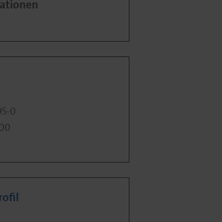
ationen
95-0
400
ofil