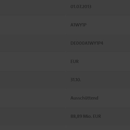
01.07.2013
A1WY1P
DE000A1WY1P4
EUR
31.10.
Ausschüttend
88,89 Mio. EUR