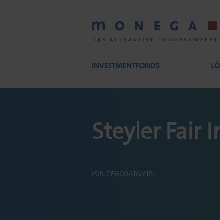
Skip
to
main
content
INVESTMENTFONDS
LÖ
Main
Steyler Fair I
navigation
ISIN DE000A1WY1P4