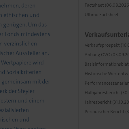
nehmen, deren
Factsheet (06.08.2026
en ethischen und
Ultimo Factsheet
n genügen. Um das
 der Fonds mindestens
Verkaufsunterl
n verzinslichen
Verkaufsprospekt (16.
scher Aussteller an.
Anhang OVO (03.09.2
 Wertpapiere wird
Basisinformationsblat
d Sozialkriterien
Historische Wertentwic
lt gemeinsam mit der
Performanceszenarien (
rk der Steyler
Halbjahresbericht (30
estern und einem
Jahresbericht (31.10.2
zialisierten
Periodischer Bericht (3
thischen und