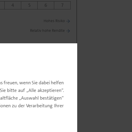
4
5
6
7
Hohes Risiko
Relativ hohe Rendite
s freuen, wenn Sie dabei helfen
e bitte auf „Alle akzeptieren“.
altfläche „Auswahl bestätigen“
nen zu der Verarbeitung Ihrer