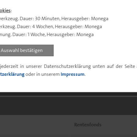
okies
:
erkzeug. Dauer: 30 Minuten, Herausgeber: Monega
rkzeug. Dauer: 4 Wochen, Herausgeber: Monega
nnung. Dauer: 1 Woche, Herausgeber: Monega
Portfolio
Fondsdaten
Fondsk
Auswahl bestätigen
jederzeit in unserer Datenschutzerklärung unten auf der Seit
tzerklärung
oder in unserem
Impressum
.
ene Offenlegung
Rentenfonds