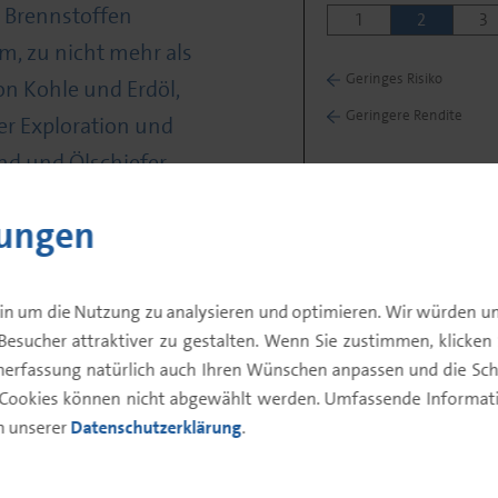
n Brennstoffen
1
2
3
m, zu nicht mehr als
Geringes Risiko
on Kohle und Erdöl,
Geringere Rendite
er Exploration und
nd und Ölschiefer
 Rahmen
lungen
ien Investitionen in
ren Umsatz durch
 mit der
in um die Nutzung zu analysieren und optimieren. Wir würden un
Besucher attraktiver zu gestalten. Wenn Sie zustimmen, klicken Si
onstigen Einsatz
enerfassung natürlich auch Ihren Wünschen anpassen und die Sch
gas sowie
 Cookies können nicht abgewählt werden. Umfassende Informatio
as generieren,
in unserer
Datenschutzerklärung
.