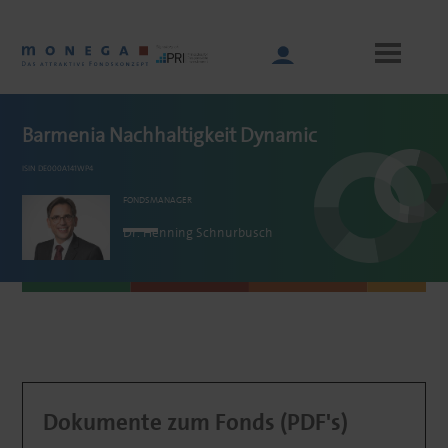
Skip
to
main
content
Barmenia Nachhaltigkeit Dynamic
ISIN DE000A141WP4
Main
navigation
FONDSMANAGER
Dr. Henning
Schnurbusch
Dokumente zum Fonds (PDF's)