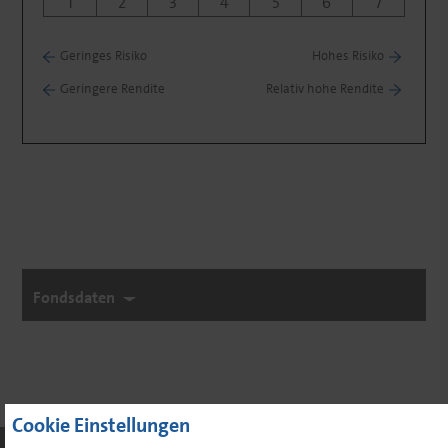
1
2
3
4
5
6
7
Geringes Risiko
Hohes Risiko
Geringere Rendite
Relativ hohe Rendite
Fondsdaten
Cookie Einstellungen