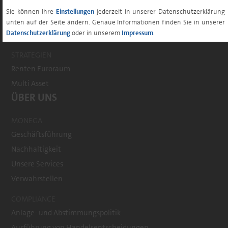
Lösungen für institutionelle Anleger
Sie können Ihre
Einstellungen
jederzeit in unserer Datenschutzerklärung
Lösungen für Vertriebspartner
unten auf der Seite ändern. Genaue Informationen finden Sie in unserer
Datenschutzerklärung
oder in unserem
Impressum
.
Lösungen für Privatanleger
STRATEGIEN
Renten Euroraum
Multi Asset
ÜBER UNS
MONEGA
Geschäftsführung
Nachhaltigkeit
Unsere Services
Verwahrstellen
COMPLIANCE
Anlage- und Abstimmungspolitik
Ausführung von Handelsentscheidungen