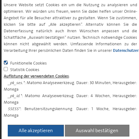
Unsere Website setzt Cookies ein um die Nutzung zu analysieren und
optimieren. Wir würden uns freuen, wenn Sie dabei helfen unser Online-
Angebot für alle Besucher attraktiver zu gestalten. Wenn Sie zustimmen,
INVESTMENTFONDS
klicken Sie bitte auf „Alle akzeptieren“. Alternativ können Sie die
Fondsüberblick
Datenerfassung natürlich auch Ihren Wünschen anpassen und die
Schaltfläche „Auswahl bestätigen“ nutzen. Technisch notwendige Cookies
Fondsrechner
können nicht abgewählt werden. Umfassende Informationen zu der
Footer
Fonds und Steuern
Verarbeitung Ihrer persönlichen Daten finden Sie in unserer
Datenschutzer
menu
Orderschlusszeiten
Funktionelle Cookies
Ausschüttungen
Statistik Cookies
Rechtliche Hinweise zu den Fonds
Auflistung der verwendeten Cookies
:
_pk_ses.*
: Matomo Analysewerkzeug. Dauer: 30 Minuten, Herausgeber:
Weitere Informationen zu Monega Publikumsfonds
Monega
Weitere Downloads
_pk_id.*
: Matomo Analysewerkzeug. Dauer: 4 Wochen, Herausgeber:
Monega
SSESS*
: Benutzersitzungskennung. Dauer: 1 Woche, Herausgeber:
Monega
LÖSUNGEN & STRATEGIEN
Alle akzeptieren
Auswahl bestätigen
LÖSUNGEN