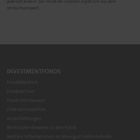
jederzeit ändern. Der Inhalt der Grenzen ergibt sich aus dem
Verkaufsprospekt.
INVESTMENTFONDS
Fondsüberblick
Fondsrechner
Footer
Fonds und Steuern
menu
Orderschlusszeiten
Ausschüttungen
Rechtliche Hinweise zu den Fonds
Weitere Informationen zu Monega Publikumsfonds