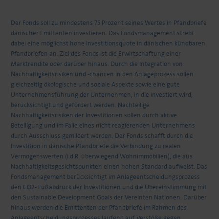
Der Fonds soll zu mindestens 75 Prozent seines Wertes in Pfandbriefe
dänischer Emittenten investieren. Das Fondsmanagement strebt
dabei eine möglichst hohe Investitionsquote in dänischen kündbaren
Pfandbriefen an. Ziel des Fonds ist die Erwirtschaftung einer
Marktrendite oder darüber hinaus. Durch die Integration von
Nachhaltigkeitsrisiken und -chancen in den Anlageprozess sollen
gleichzeitig ökologische und soziale Aspekte sowie eine gute
Unternehmensführung der Unternehmen, in die investiert wird,
berücksichtigt und gefördert werden. Nachteilige
Nachhaltigkeitsrisiken der Investitionen sollen durch aktive
Beteiligung und im Falle eines nicht reagierenden Unternehmens
durch Ausschluss gemildert werden. Der Fonds schafft durch die
Investition in dänische Pfandbriefe die Verbindung zu realen
Vermögenswerten (i.d.R. überwiegend Wohnimmobilien), die aus
Nachhaltigkeitsgesichtspunkten einen hohen Standard aufweist. Das
Fondsmanagement berücksichtigt im Anlageentscheidungsprozess
den CO2- Fußabdruck der Investitionen und die Übereinstimmung mit
den Sustainable Development Goals der Vereinten Nationen. Darüber
hinaus werden die Emittenten der Pfandbriefe im Rahmen des
Anlageentscheidungsprozesses laufend auf Verstöße gegen