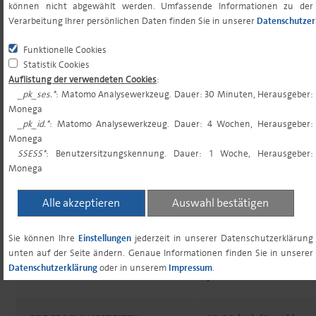
können nicht abgewählt werden. Umfassende Informationen zu der
Verarbeitung Ihrer persönlichen Daten finden Sie in unserer
Datenschutzer
VERWAHRSTELLE
23.800 EUR
Funktionelle Cookies
MINDESTVERGÜTUNG P.A.¹
Statistik Cookies
Auflistung der verwendeten Cookies
:
_pk_ses.*
: Matomo Analysewerkzeug. Dauer: 30 Minuten, Herausgeber:
GESAMTKOSTENQUOTE (TER)²
0,50%
Monega
_pk_id.*
: Matomo Analysewerkzeug. Dauer: 4 Wochen, Herausgeber:
Monega
PERFORMANCE FEE
keine
SSESS*
: Benutzersitzungskennung. Dauer: 1 Woche, Herausgeber:
Monega
MINDESTERSTANLAGE³
0,00 EUR
Alle akzeptieren
Auswahl bestätigen
MINDESTFOLGENANLAGE³
0,00 EUR
Sie können Ihre
Einstellungen
jederzeit in unserer Datenschutzerklärung
unten auf der Seite ändern. Genaue Informationen finden Sie in unserer
Datenschutzerklärung
oder in unserem
Impressum
.
SPARPLANFÄHIGKEIT
ja