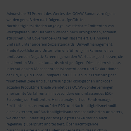
Mindestens 75 Prozent des Wertes des OGAW-Sondervermögens
werden gemäß den nachfolgend aufgeführten
Nachhaltigkeitskriterien angelegt. Investierbare Emittenten von
Wertpapieren und Derivaten werden nach ökologischen, sozialen,
ethischen und Governance-Kriterien klassifiziert. Die Analyse
umfasst unter anderem Sozialstandards, Umweltmanagement,
Produktportfolio und Unternehmensführung. Im Rahmen eines
umfassenden Negativ-Screenings werden Werte ausgeschlossen, die
bestimmten Mindeststandards nicht genügen. Diese leiten sich aus
internationalen Menschenrechtskonventionen und Deklarationen
der UN, ILO, UN Global Compact und OECD ab. Zur Erreichung der
finanziellen Ziele und zur Erfüllung der ökologischen und/oder
sozialen Produktmerkmale wendet das OGAW-Sondervermögen
anerkannte Verfahren an, insbesondere ein umfassendes ESG-
Screening der Emittenten. Hierzu analysiert der Fondsmanager
Emittenten, basierend auf der ESG- und Nachhaltigkeitsmethodik
eines externen, auf Nachhaltigkeitsanalyse spezialisierten Anbieters,
welcher die Einhaltung der festgelegten ESG-Kriterien auch
regelmäßig überprüft und testiert. Über nachfolgende
Ausschlusskriterien wird zudem sichergestellt, dass nicht in