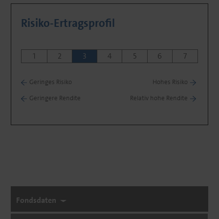
Risiko-Ertragsprofil
1
2
3
4
5
6
7
Geringes Risiko
Hohes Risiko
Geringere Rendite
Relativ hohe Rendite
Fondsdaten