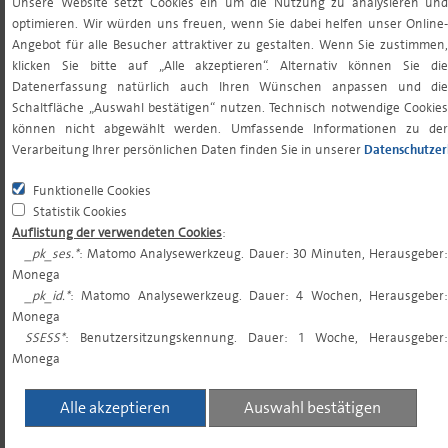
Unsere Website setzt Cookies ein um die Nutzung zu analysieren und
VERWALTUNGSVERGÜTUNG
1,035% (MAX.
optimieren. Wir würden uns freuen, wenn Sie dabei helfen unser Online-
P.A. ZZT.
2,000%)
Angebot für alle Besucher attraktiver zu gestalten. Wenn Sie zustimmen,
klicken Sie bitte auf „Alle akzeptieren“. Alternativ können Sie die
Datenerfassung natürlich auch Ihren Wünschen anpassen und die
VERWAHRSTELLENVERGÜTUNG
0,07100 (MAX.
Schaltfläche „Auswahl bestätigen“ nutzen. Technisch notwendige Cookies
können nicht abgewählt werden. Umfassende Informationen zu der
P.A. ZZT.¹
0,238%)
Verarbeitung Ihrer persönlichen Daten finden Sie in unserer
Datenschutzer
Funktionelle Cookies
VERWAHRSTELLE
keine
Statistik Cookies
MINDESTVERGÜTUNG P.A.¹
Auflistung der verwendeten Cookies
:
_pk_ses.*
: Matomo Analysewerkzeug. Dauer: 30 Minuten, Herausgeber:
Monega
GESAMTKOSTENQUOTE (TER)²
1,15%
_pk_id.*
: Matomo Analysewerkzeug. Dauer: 4 Wochen, Herausgeber:
Monega
SSESS*
: Benutzersitzungskennung. Dauer: 1 Woche, Herausgeber:
PERFORMANCE FEE
keine
Monega
Alle akzeptieren
Auswahl bestätigen
MINDESTERSTANLAGE³
0,00 EUR