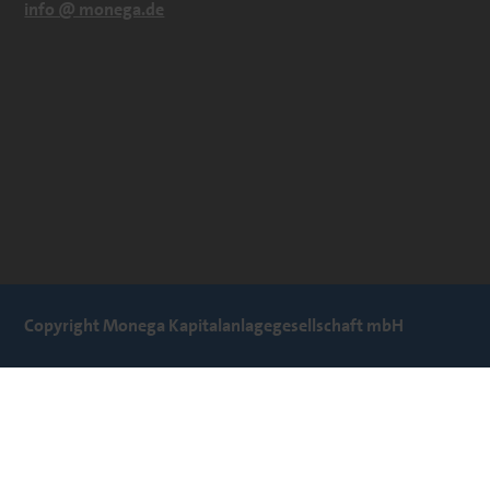
info @ monega.de
Copyright Monega Kapitalanlagegesellschaft mbH