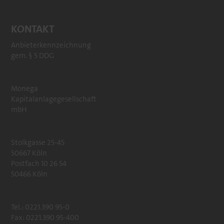
KONTAKT
Anbieterkennzeichnung
gem. § 5 DDG
Monega
Kapitalanlagegesellschaft
mbH
Stolkgasse 25-45
50667 Köln
Postfach 10 26 54
50466 Köln
Tel.: 0221.390 95-0
Fax: 0221.390 95-400