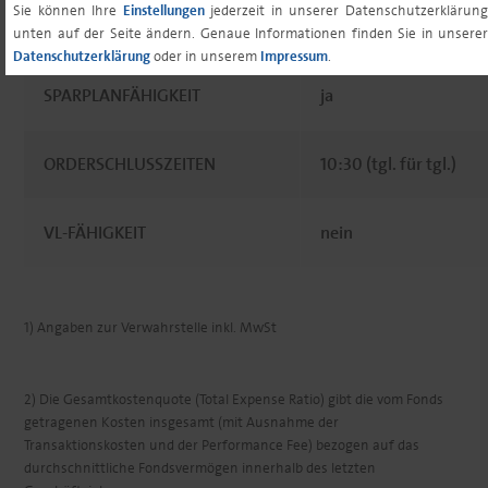
Sie können Ihre
Einstellungen
jederzeit in unserer Datenschutzerklärun
MINDESTFOLGENANLAGE³
0,00 EUR
unten auf der Seite ändern. Genaue Informationen finden Sie in unserer
Datenschutzerklärung
oder in unserem
Impressum
.
SPARPLANFÄHIGKEIT
ja
ORDERSCHLUSSZEITEN
10:30 (tgl. für tgl.)
VL-FÄHIGKEIT
nein
1) Angaben zur Verwahrstelle inkl. MwSt
2) Die Gesamtkostenquote (Total Expense Ratio) gibt die vom Fonds
getragenen Kosten insgesamt (mit Ausnahme der
Transaktionskosten und der Performance Fee) bezogen auf das
durchschnittliche Fondsvermögen innerhalb des letzten