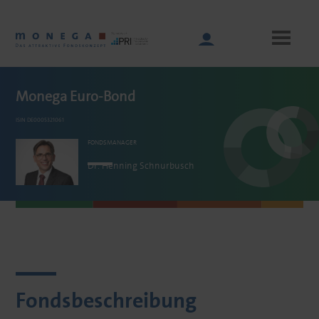
Skip
to
main
content
Monega Euro-Bond
ISIN DE0005321061
Main
navigation
FONDSMANAGER
Dr. Henning
Schnurbusch
Fondsbeschreibung