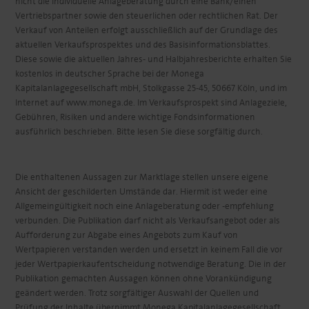
nicht die individuelle Anlageberatung durch eine Bank/einen
Vertriebspartner sowie den steuerlichen oder rechtlichen Rat. Der
Verkauf von Anteilen erfolgt ausschließlich auf der Grundlage des
aktuellen Verkaufsprospektes und des Basisinformationsblattes.
Diese sowie die aktuellen Jahres- und Halbjahresberichte erhalten Sie
kostenlos in deutscher Sprache bei der Monega
Kapitalanlagegesellschaft mbH, Stolkgasse 25-45, 50667 Köln, und im
Internet auf www.monega.de. Im Verkaufsprospekt sind Anlageziele,
Gebühren, Risiken und andere wichtige Fondsinformationen
ausführlich beschrieben. Bitte lesen Sie diese sorgfältig durch.
Die enthaltenen Aussagen zur Marktlage stellen unsere eigene
Ansicht der geschilderten Umstände dar. Hiermit ist weder eine
Allgemeingültigkeit noch eine Anlageberatung oder -empfehlung
verbunden. Die Publikation darf nicht als Verkaufsangebot oder als
Aufforderung zur Abgabe eines Angebots zum Kauf von
Wertpapieren verstanden werden und ersetzt in keinem Fall die vor
jeder Wertpapierkaufentscheidung notwendige Beratung. Die in der
Publikation gemachten Aussagen können ohne Vorankündigung
geändert werden. Trotz sorgfältiger Auswahl der Quellen und
Prüfung der Inhalte übernimmt Monega Kapitalanlagegesellschaft