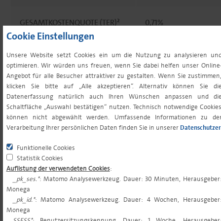
GESAMTKOSTENQUOTE (TER)²
0,71%
Cookie Einstellungen
PERFORMANCE FEE
keine
Unsere Website setzt Cookies ein um die Nutzung zu analysieren un
optimieren. Wir würden uns freuen, wenn Sie dabei helfen unser Online
Angebot für alle Besucher attraktiver zu gestalten. Wenn Sie zustimmen
MINDESTERSTANLAGE³
0,00 EUR
klicken Sie bitte auf „Alle akzeptieren“. Alternativ können Sie di
Datenerfassung natürlich auch Ihren Wünschen anpassen und di
Schaltfläche „Auswahl bestätigen“ nutzen. Technisch notwendige Cookie
MINDESTFOLGENANLAGE³
0,00 EUR
können nicht abgewählt werden. Umfassende Informationen zu de
Verarbeitung Ihrer persönlichen Daten finden Sie in unserer
Datenschutzer
SPARPLANFÄHIGKEIT
ja
Funktionelle Cookies
Statistik Cookies
Auflistung der verwendeten Cookies
:
ORDERSCHLUSSZEITEN
10:30 (tgl. für tgl.)
_pk_ses.*
: Matomo Analysewerkzeug. Dauer: 30 Minuten, Herausgeber
Monega
_pk_id.*
: Matomo Analysewerkzeug. Dauer: 4 Wochen, Herausgeber
VL-FÄHIGKEIT
nein
Monega
SSESS*
: Benutzersitzungskennung. Dauer: 1 Woche, Herausgeber